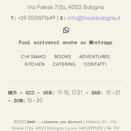
Via Polese 7/2a, 40122 Bologna
T:
E:
+39 0510071649 |
info@baakbologna.it
Puoi scriverci anche su Whatsapp
CHI SIAMO
BOOKS
ADVENTURES
KITCHEN
CATERING
CONTATTI
MER – GIO – VEN:
–
SAB:
11-15, 17-21
10 – 21
– DOM:
10 – 20
BAAK - Libreria con Bistrot
©2023
| Historia Srl - Via
Polese 7/2a, 40122 Bologna | p.iva. 04052291202 |
Tel. 051