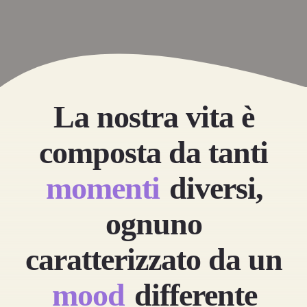
La nostra vita è
composta da tanti
momenti
diversi,
CLUB
ognuno
DEL
CLUB DEL LIBRO
LIBRO
SETTEMBRE
caratterizzato da un
SETTEMBRE
mood
differente