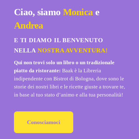
Ciao, siamo
Monica
e
Andrea
BOOKADVENTURE
E TI DIAMO IL BENVENUTO
al
BOOKADVENTURE al
Parco
NELLA
NOSTRA AVVENTURA!
Parco
Qui non trovi solo un libro o un tradizionale
piatto da ristorante:
Baak è la Libreria
indipendente con Bistrot di Bologna, dove sono le
storie dei nostri libri e le ricette giuste a trovare te,
in base al tuo stato d’animo e alla tua personalità!
Conosciamoci