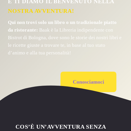
E TI DIAMO IL BENVENUTO NELLA
NOSTRA AVVENTURA!
Qui non trovi solo un libro o un tradizionale piatto
da ristorante:
Baak è la Libreria indipendente con
Bistrot di Bologna, dove sono le storie dei nostri libri e
le ricette giuste a trovare te, in base al tuo stato
d’animo e alla tua personalità!
Conosciamoci
COS’È UN’AVVENTURA SENZA