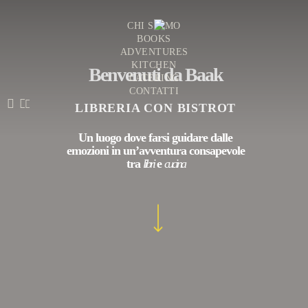
Skip
to
CHI SIAMO
BOOKS
main
ADVENTURES
content
KITCHEN
Benvenuti da Baak
CATERING
CONTATTI
FACEBOOK
INSTAGRAM
TIKTOK
LIBRERIA CON BISTROT
Un luogo dove farsi guidare dalle
emozioni
in un’avventura consapevole
tra
libri
e
cucina
Navigate to the next section