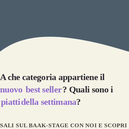
a
leggere
dentro sé
stessi
A che categoria appartiene il
nuovo
best seller
? Quali sono i
piatti
della settimana
?
SALI SUL BAAK-STAGE CON NOI E SCOPRI