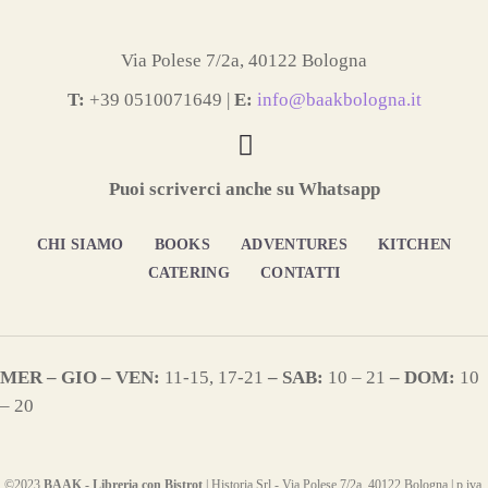
Via Polese 7/2a, 40122 Bologna
T:
+39 0510071649 |
E:
info@baakbologna.it
Puoi scriverci anche su Whatsapp
CHI SIAMO
BOOKS
ADVENTURES
KITCHEN
CATERING
CONTATTI
MER – GIO – VEN:
11-15, 17-21
–
SAB:
10 – 21
– DOM:
10
– 20
©2023
BAAK - Libreria con Bistrot
| Historia Srl - Via Polese 7/2a, 40122 Bologna | p.iva.